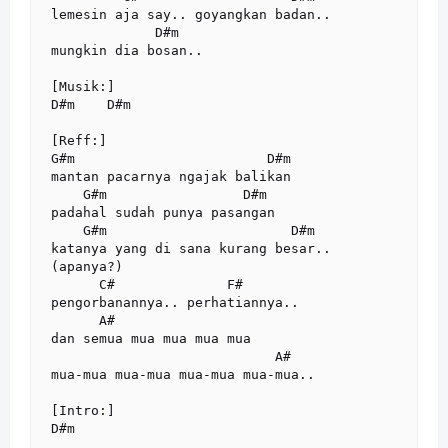
lemesin aja say.. goyangkan badan..

             D#m

mungkin dia bosan..

[Musik:]

D#m    D#m

[Reff:]

G#m                        D#m

mantan pacarnya ngajak balikan

    G#m                 D#m

padahal sudah punya pasangan

    G#m                       D#m

katanya yang di sana kurang besar..

(apanya?)

      C#              F#

pengorbanannya.. perhatiannya..

      A#

dan semua mua mua mua mua

                            A#

mua-mua mua-mua mua-mua mua-mua..

[Intro:]

D#m
