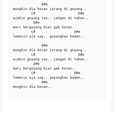
              D#m

mungkin dia bosan jarang di goyang..

         C#                     D#m

ajakin goyang say.. jangan di tahan..

          D#m

mari bergoyang biar gak bosan..

         C#                   D#m

lemesin aja say.. goyangkan badan..

              D#m

mungkin dia bosan jarang di goyang..

         C#                     D#m

ajakin goyang say.. jangan di tahan..

          D#m

mari bergoyang biar gak bosan..

         C#                   D#m

lemesin aja say.. goyangkan badan..

              D#m

mungkin dia bosan..
