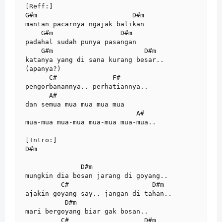
[Reff:]

G#m                        D#m

mantan pacarnya ngajak balikan

    G#m                 D#m

padahal sudah punya pasangan

    G#m                       D#m

katanya yang di sana kurang besar..

(apanya?)

      C#              F#

pengorbanannya.. perhatiannya..

      A#

dan semua mua mua mua mua

                            A#

mua-mua mua-mua mua-mua mua-mua..

[Intro:]

D#m

              D#m

mungkin dia bosan jarang di goyang..

         C#                     D#m

ajakin goyang say.. jangan di tahan..

          D#m

mari bergoyang biar gak bosan..

         C#                   D#m
