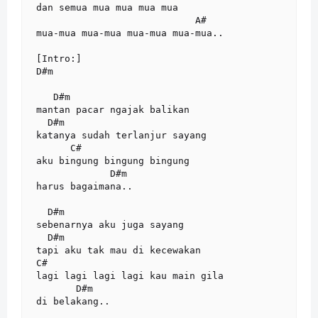
dan semua mua mua mua mua

                            A#

mua-mua mua-mua mua-mua mua-mua..

[Intro:]

D#m

   D#m

mantan pacar ngajak balikan

  D#m

katanya sudah terlanjur sayang

      C#

aku bingung bingung bingung

             D#m

harus bagaimana..

  D#m

sebenarnya aku juga sayang

  D#m

tapi aku tak mau di kecewakan

C#

lagi lagi lagi lagi kau main gila

       D#m

di belakang..
