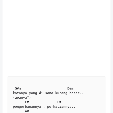
 G#m                       D#m

katanya yang di sana kurang besar..

(apanya?)

      C#              F#

pengorbanannya.. perhatiannya..

      A#
