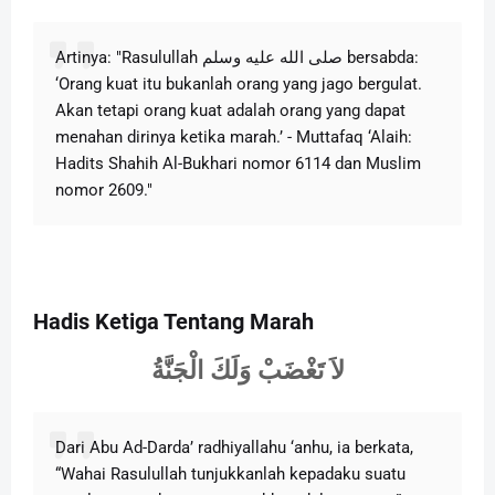
Artinya: "Rasulullah صلى الله عليه وسلم bersabda:
‘Orang kuat itu bukanlah orang yang jago bergulat.
Akan tetapi orang kuat adalah orang yang dapat
menahan dirinya ketika marah.’ - Muttafaq ‘Alaih:
Hadits Shahih Al-Bukhari nomor 6114 dan Muslim
nomor 2609."
Hadis Ketiga Tentang Marah
لاَ تَغْضَبْ وَلَكَ الْجَنَّةُ
Dari Abu Ad-Darda’ radhiyallahu ‘anhu, ia berkata,
“Wahai Rasulullah tunjukkanlah kepadaku suatu