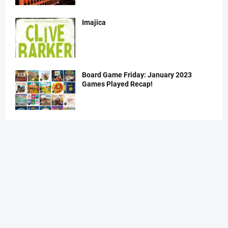
Imajica
Board Game Friday: January 2023
Games Played Recap!