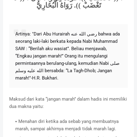
تَغْضَبْ )). رَوَاهُ الْبُخَارِيُّ
Artinya: "Dari Abu Hurairah ‎رضي الله عنه‎‎ bahwa ada
seorang laki-laki berkata kepada Nabi ‎Muhammad
SAW : “Berilah aku wasiat”. Beliau menjawab,
“Engkau jangan marah!” Orang itu mengulangi
permintaannya berulang-ulang, kemudian Nabi ‎صلى
الله عليه وسلم bersabda: “La Tagh-Dhob; Jangan
marah!"-H.R. Bukhari.
Maksud dari kata “jangan marah” dalam hadis ini memiliki
dua makna yaitu:
Menahan diri ketika ada sebab yang membuatnya
marah, sampai akhirnya menjadi tidak marah lagi.