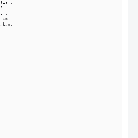
tia..

a..

akan..




