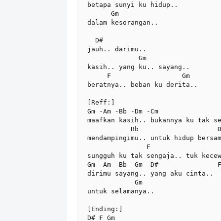
betapa sunyi ku hidup..

      Gm

dalam kesorangan..

  D#

jauh.. darimu..

             Gm

kasih.. yang ku.. sayang..

     F                  Gm

beratnya.. beban ku derita..

[Reff:]  

Gm -Am -Bb -Dm -Cm                
maafkan kasih.. bukannya ku tak se
           Bb                    D#

mendampingimu.. untuk hidup bersam
               F                  Gm

sungguh ku tak sengaja.. tuk kecew
Gm -Am -Bb -Gm -D#               F
dirimu sayang.. yang aku cinta..

            Gm

untuk selamanya..

[Ending:]

D# F Gm
