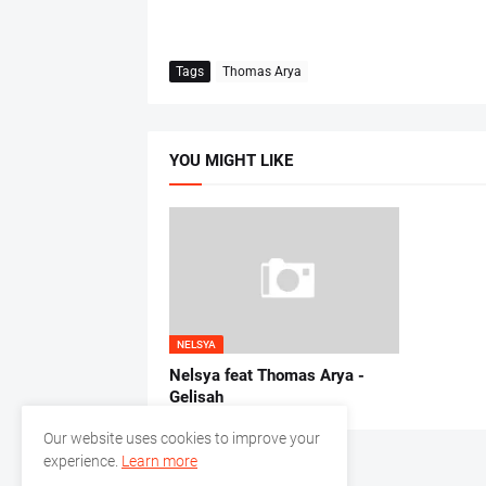
Tags
Thomas Arya
YOU MIGHT LIKE
NELSYA
Nelsya feat Thomas Arya -
Gelisah
Our website uses cookies to improve your
experience.
Learn more
Previous Post