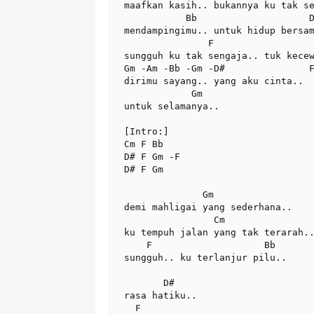
maafkan kasih.. bukannya ku tak se
           Bb                    D#

mendampingimu.. untuk hidup bersam
               F                   Gm

sungguh ku tak sengaja.. tuk kecew
Gm -Am -Bb -Gm -D#               F
dirimu sayang.. yang aku cinta..

            Gm

untuk selamanya..

[Intro:]

Cm F Bb

D# F Gm -F

D# F Gm

              Gm

demi mahligai yang sederhana..

                Cm

ku tempuh jalan yang tak terarah..
    F                    Bb

sungguh.. ku terlanjur pilu.. 

       D#

rasa hatiku..

  F
