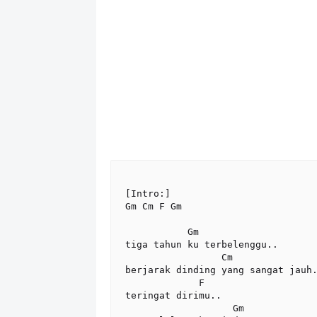
[Intro:]

Gm Cm F Gm

           Gm

tiga tahun ku terbelenggu..

                 Cm

berjarak dinding yang sangat jauh.
             F

teringat dirimu.. 

                   Gm
