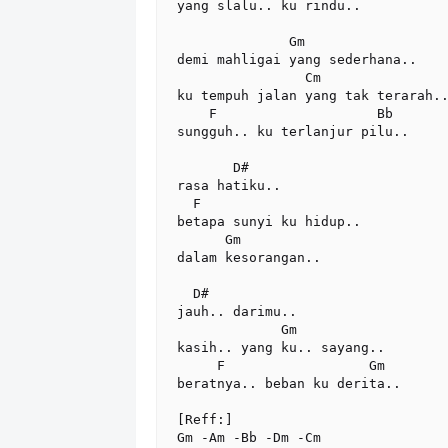
yang slalu.. ku rindu..

              Gm

demi mahligai yang sederhana..

                Cm

ku tempuh jalan yang tak terarah..
    F                    Bb

sungguh.. ku terlanjur pilu.. 

       D#

rasa hatiku..

  F

betapa sunyi ku hidup..

      Gm

dalam kesorangan..

  D#

jauh.. darimu..

             Gm

kasih.. yang ku.. sayang..

     F                  Gm

beratnya.. beban ku derita..

[Reff:]  

Gm -Am -Bb -Dm -Cm                